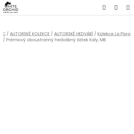
Přejít
Hledat
NÁKU
na
obsah
KOŠÍ
Domů
/
AUTORSKÉ KOLEKCE
/
AUTORSKÉ HEDVÁBÍ
/
Kolekce La Flora
/
Prémiový oboustranný hedvábný šátek Kaly, MB