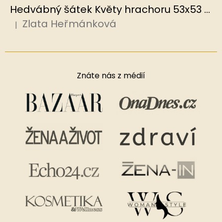
Hedvábný šátek Květy hrachoru 53x53 cm v dárkovém balení, HEDVÁBNÝ SVĚT
Zlata Heřmánková
|
Hodnocení produktu je 5 z 5 hvězdiček.
Znáte nás z médií