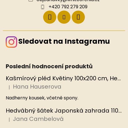
+420 792 279 209
Sledovat na Instagramu
Poslední hodnocení produktů
Kašmírový pléd Květiny 100x200 cm, Hedvábný svět
Hana Hauserova
|
Hodnocení produktu je 5 z 5 hvězdiček.
Nadherny kousek, včetně spony.
Hedvábný šátek Japonská zahrada 110x110 cm v dárkovém balení, HEDVÁBNÝ SVĚT
Jana Cambelová
|
Hodnocení produktu je 5 z 5 hvězdiček.