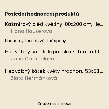
Poslední hodnocení produktů
Kašmírový pléd Květiny 100x200 cm, Hedvábný svět
Hana Hauserova
|
Hodnocení produktu je 5 z 5 hvězdiček.
Nadherny kousek, včetně spony.
Hedvábný šátek Japonská zahrada 110x110 cm v dárkovém balení, HEDVÁBNÝ SVĚT
Jana Cambelová
|
Hodnocení produktu je 5 z 5 hvězdiček.
Hedvábný šátek Květy hrachoru 53x53 cm v dárkovém balení, HEDVÁBNÝ SVĚT
Zlata Heřmánková
|
Hodnocení produktu je 5 z 5 hvězdiček.
Znáte nás z médií