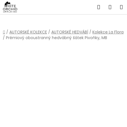
Přejít
Hledat
NÁKU
na
obsah
KOŠÍ
Domů
/
AUTORSKÉ KOLEKCE
/
AUTORSKÉ HEDVÁBÍ
/
Kolekce La Flora
/
Prémiový oboustranný hedvábný šátek Pivoňky, MB