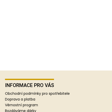
Z
á
p
INFORMACE PRO VÁS
a
Obchodní podmínky pro spotřebitele
t
Doprava a platba
í
Věrnostní program
Rozdáváme dárky