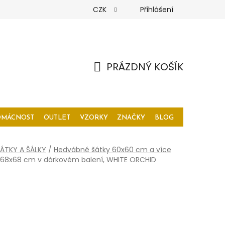
CZK
Přihlášení
PRÁZDNÝ KOŠÍK
NÁKUPNÍ
KOŠÍK
OMÁCNOST
OUTLET
VZORKY
ZNAČKY
BLOG
ÁTKY A ŠÁLKY
/
Hedvábné šátky 60x60 cm a více
 68x68 cm v dárkovém balení, WHITE ORCHID