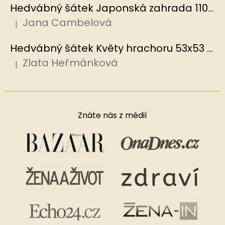
Hedvábný šátek Japonská zahrada 110x110 cm v dárkovém balení, HEDVÁBNÝ SVĚT
Jana Cambelová
|
Hodnocení produktu je 5 z 5 hvězdiček.
Hedvábný šátek Květy hrachoru 53x53 cm v dárkovém balení, HEDVÁBNÝ SVĚT
Zlata Heřmánková
|
Hodnocení produktu je 5 z 5 hvězdiček.
Znáte nás z médií