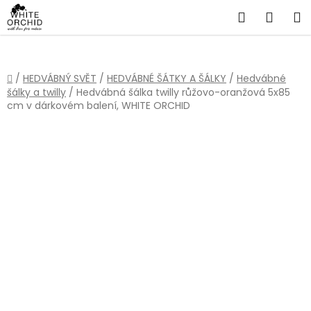
Přejít
Hledat
NÁKU
na
obsah
KOŠÍ
Domů
/
HEDVÁBNÝ SVĚT
/
HEDVÁBNÉ ŠÁTKY A ŠÁLKY
/
Hedvábné
šálky a twilly
/
Hedvábná šálka twilly růžovo-oranžová 5x85
cm v dárkovém balení, WHITE ORCHID