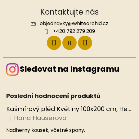
Kontaktujte nás
objednavky
@
whiteorchid.cz
+420 792 279 209
Sledovat na Instagramu
Poslední hodnocení produktů
Kašmírový pléd Květiny 100x200 cm, Hedvábný svět
Hana Hauserova
|
Hodnocení produktu je 5 z 5 hvězdiček.
Nadherny kousek, včetně spony.