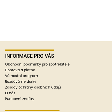
Z
á
p
INFORMACE PRO VÁS
a
Obchodní podmínky pro spotřebitele
t
Doprava a platba
í
Věrnostní program
Rozdáváme dárky
Zásady ochrany osobních údajů
O nás
Puncovní značky