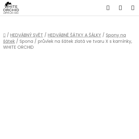
Přejít
Hledat
NÁKU
na
obsah
KOŠÍ
Domů
/
HEDVÁBNÝ SVĚT
/
HEDVÁBNÉ ŠÁTKY A ŠÁLKY
/
Spony na
šátek
/
Spona / průvlek na šátek zlatá ve tvaru X s kamínky,
WHITE ORCHID