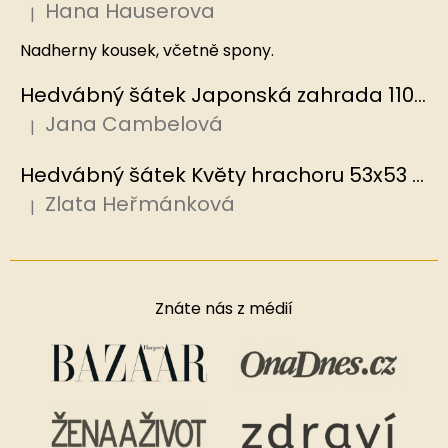
Hana Hauserova
|
Hodnocení produktu je 5 z 5 hvězdiček.
Nadherny kousek, včetně spony.
Hedvábný šátek Japonská zahrada 110x110 cm v dárkovém balení, HEDVÁBNÝ SVĚT
Jana Cambelová
|
Hodnocení produktu je 5 z 5 hvězdiček.
Hedvábný šátek Květy hrachoru 53x53 cm v dárkovém balení, HEDVÁBNÝ SVĚT
Zlata Heřmánková
|
Hodnocení produktu je 5 z 5 hvězdiček.
Znáte nás z médií