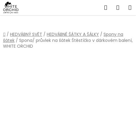
Přejít
Hledat
NÁKU
na
obsah
KOŠÍ
Domů
/
HEDVÁBNÝ SVĚT
/
HEDVÁBNÉ ŠÁTKY A ŠÁLKY
/
Spony na
šátek
/
Spona/ průvlek na šátek Štěstíčko v dárkovém balení,
WHITE ORCHID