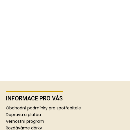
Z
á
p
INFORMACE PRO VÁS
a
Obchodní podmínky pro spotřebitele
t
Doprava a platba
í
Věrnostní program
Rozdáváme dárky