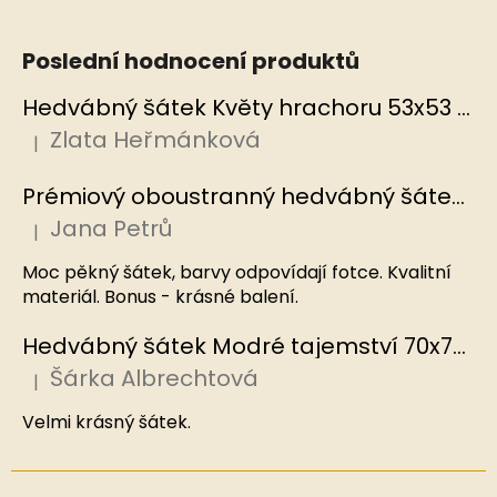
Poslední hodnocení produktů
Hedvábný šátek Květy hrachoru 53x53 cm v dárkovém balení, HEDVÁBNÝ SVĚT
Zlata Heřmánková
|
Hodnocení produktu je 5 z 5 hvězdiček.
Prémiový oboustranný hedvábný šátek Mořský korál, MB
Jana Petrů
|
Hodnocení produktu je 5 z 5 hvězdiček.
Moc pěkný šátek, barvy odpovídají fotce. Kvalitní
materiál. Bonus - krásné balení.
Hedvábný šátek Modré tajemství 70x70 cm v dárkovém balení, HEDVÁBNÝ SVĚT
Šárka Albrechtová
|
Hodnocení produktu je 5 z 5 hvězdiček.
Velmi krásný šátek.