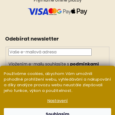
Přijímáme online platby
Odebírat newsletter
Vložením e-mailu souhlasíte s
podmínkami
ochrany osobních údajů
Používáme cookies, abychom Vám umožnili
PŘIHLÁSIT
pohodlné prohlížení webu, vyhledávání a nakupování
a díky analýze provozu webu neustále zlepšovali
SE
jeho funkce, výkon a použitelnost.
Nastavení
Vytvořil Shoptet
Copyright 2026
WHITE ORCHID
. Všechna práva
Souhlasím