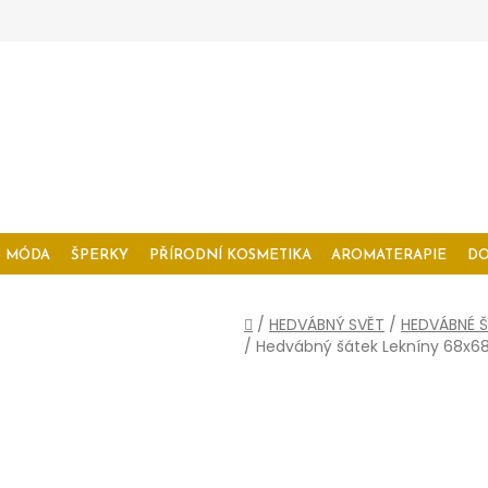
MÓDA
ŠPERKY
PŘÍRODNÍ KOSMETIKA
AROMATERAPIE
D
Domů
/
HEDVÁBNÝ SVĚT
/
HEDVÁBNÉ Š
/
Hedvábný šátek Lekníny 68x6