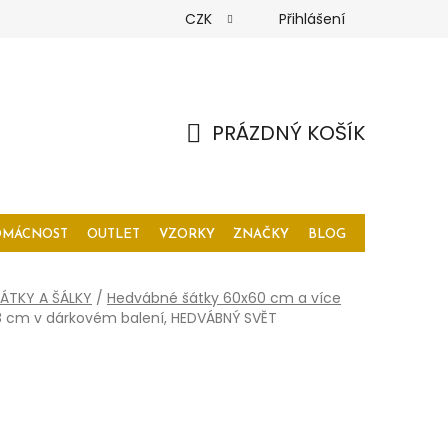
CZK
Přihlášení
PRÁZDNÝ KOŠÍK
NÁKUPNÍ
KOŠÍK
OMÁCNOST
OUTLET
VZORKY
ZNAČKY
BLOG
ÁTKY A ŠÁLKY
/
Hedvábné šátky 60x60 cm a více
8 cm v dárkovém balení, HEDVÁBNÝ SVĚT