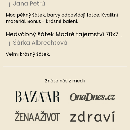
Jana Petrů
|
Hodnocení produktu je 5 z 5 hvězdiček.
Moc pěkný šátek, barvy odpovídají fotce. Kvalitní
materiál. Bonus - krásné balení.
Hedvábný šátek Modré tajemství 70x70 cm v dárkovém balení, HEDVÁBNÝ SVĚT
Šárka Albrechtová
|
Hodnocení produktu je 5 z 5 hvězdiček.
Velmi krásný šátek.
Znáte nás z médií