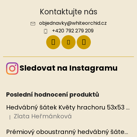
Kontaktujte nás
objednavky
@
whiteorchid.cz
+420 792 279 209
Sledovat na Instagramu
Poslední hodnocení produktů
Hedvábný šátek Květy hrachoru 53x53 cm v dárkovém balení, HEDVÁBNÝ SVĚT
Zlata Heřmánková
|
Hodnocení produktu je 5 z 5 hvězdiček.
Prémiový oboustranný hedvábný šátek Mořský korál, MB