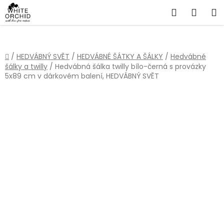
Přejít
Hledat
NÁKU
na
obsah
KOŠÍ
Domů
/
HEDVÁBNÝ SVĚT
/
HEDVÁBNÉ ŠÁTKY A ŠÁLKY
/
Hedvábné
šálky a twilly
/
Hedvábná šálka twilly bílo-černá s provázky
5x89 cm v dárkovém balení, HEDVÁBNÝ SVĚT