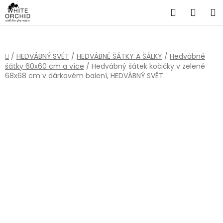
Přejít
Hledat
NÁKU
na
obsah
KOŠÍ
Domů
/
HEDVÁBNÝ SVĚT
/
HEDVÁBNÉ ŠÁTKY A ŠÁLKY
/
Hedvábné
šátky 60x60 cm a více
/
Hedvábný šátek kočičky v zelené
68x68 cm v dárkovém balení, HEDVÁBNÝ SVĚT