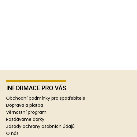
Z
á
p
INFORMACE PRO VÁS
a
Obchodní podmínky pro spotřebitele
t
Doprava a platba
í
Věrnostní program
Rozdáváme dárky
Zásady ochrany osobních údajů
O nás