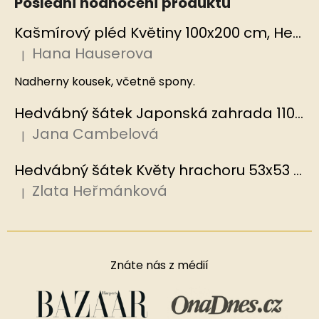
Poslední hodnocení produktů
Kašmírový pléd Květiny 100x200 cm, Hedvábný svět
Hana Hauserova
|
Hodnocení produktu je 5 z 5 hvězdiček.
Nadherny kousek, včetně spony.
Hedvábný šátek Japonská zahrada 110x110 cm v dárkovém balení, HEDVÁBNÝ SVĚT
Jana Cambelová
|
Hodnocení produktu je 5 z 5 hvězdiček.
Hedvábný šátek Květy hrachoru 53x53 cm v dárkovém balení, HEDVÁBNÝ SVĚT
Zlata Heřmánková
|
Hodnocení produktu je 5 z 5 hvězdiček.
Znáte nás z médií