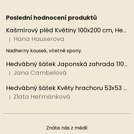
Poslední hodnocení produktů
Kašmírový pléd Květiny 100x200 cm, Hedvábný svět
Hana Hauserova
|
Hodnocení produktu je 5 z 5 hvězdiček.
Nadherny kousek, včetně spony.
Hedvábný šátek Japonská zahrada 110x110 cm v dárkovém balení, HEDVÁBNÝ SVĚT
Jana Cambelová
|
Hodnocení produktu je 5 z 5 hvězdiček.
Hedvábný šátek Květy hrachoru 53x53 cm v dárkovém balení, HEDVÁBNÝ SVĚT
Zlata Heřmánková
|
Hodnocení produktu je 5 z 5 hvězdiček.
Znáte nás z médií