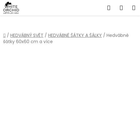
Přejít
Hledat
NÁKU
na
obsah
KOŠÍ
Domů
/
HEDVÁBNÝ SVĚT
/
HEDVÁBNÉ ŠÁTKY A ŠÁLKY
/
Hedvábné
šátky 60x60 cm a více