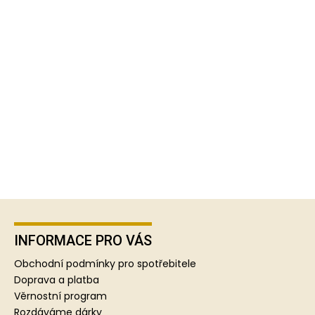
Z
á
p
INFORMACE PRO VÁS
a
Obchodní podmínky pro spotřebitele
t
Doprava a platba
í
Věrnostní program
Rozdáváme dárky