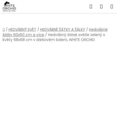
Přejít
Hledat
NÁKU
na
obsah
KOŠÍ
Domů
/
HEDVÁBNÝ SVĚT
/
HEDVÁBNÉ ŠÁTKY A ŠÁLKY
/
Hedvábné
šátky 60x60 cm a více
/
Hedvábný šátek světle zelený s
květy 68x68 cm v dárkovém balení, WHITE ORCHID