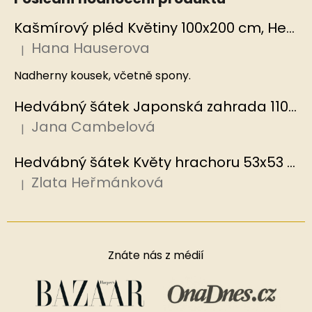
Kašmírový pléd Květiny 100x200 cm, Hedvábný svět
Hana Hauserova
|
Hodnocení produktu je 5 z 5 hvězdiček.
Nadherny kousek, včetně spony.
Hedvábný šátek Japonská zahrada 110x110 cm v dárkovém balení, HEDVÁBNÝ SVĚT
Jana Cambelová
|
Hodnocení produktu je 5 z 5 hvězdiček.
Hedvábný šátek Květy hrachoru 53x53 cm v dárkovém balení, HEDVÁBNÝ SVĚT
Zlata Heřmánková
|
Hodnocení produktu je 5 z 5 hvězdiček.
Znáte nás z médií