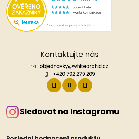
Kontaktujte nás
objednavky
@
whiteorchid.cz
+420 792 279 209
Sledovat na Instagramu
Poslední hodnocení produktů