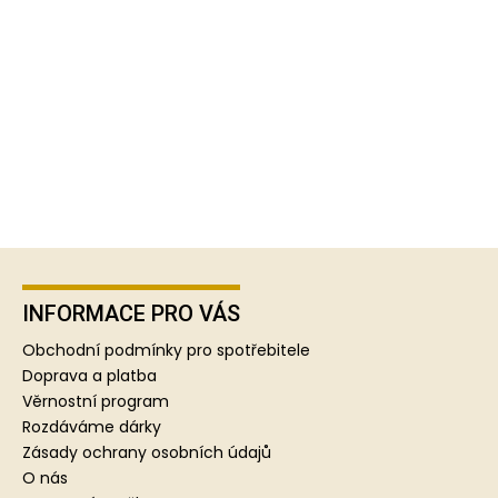
Z
á
p
INFORMACE PRO VÁS
a
Obchodní podmínky pro spotřebitele
t
Doprava a platba
í
Věrnostní program
Rozdáváme dárky
Zásady ochrany osobních údajů
O nás