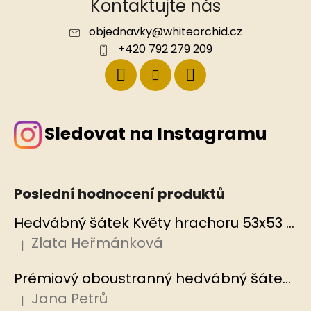
Kontaktujte nás
objednavky
@
whiteorchid.cz
+420 792 279 209
Sledovat na Instagramu
Poslední hodnocení produktů
Hedvábný šátek Květy hrachoru 53x53 cm v dárkovém balení, HEDVÁBNÝ SVĚT
Zlata Heřmánková
|
Hodnocení produktu je 5 z 5 hvězdiček.
Prémiový oboustranný hedvábný šátek Mořský korál, MB
Jana Petrů
|
Hodnocení produktu je 5 z 5 hvězdiček.