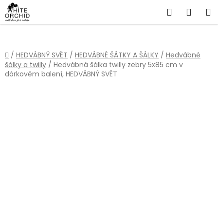
Přejít
Hledat
NÁKU
na
obsah
KOŠÍ
Domů
/
HEDVÁBNÝ SVĚT
/
HEDVÁBNÉ ŠÁTKY A ŠÁLKY
/
Hedvábné
šálky a twilly
/
Hedvábná šálka twilly zebry 5x85 cm v
dárkovém balení, HEDVÁBNÝ SVĚT