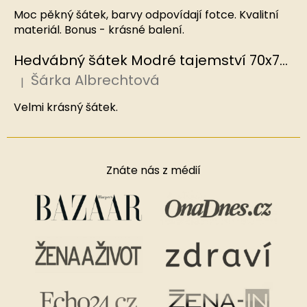
Moc pěkný šátek, barvy odpovídají fotce. Kvalitní
materiál. Bonus - krásné balení.
Hedvábný šátek Modré tajemství 70x70 cm v dárkovém balení, HEDVÁBNÝ SVĚT
Šárka Albrechtová
|
Hodnocení produktu je 5 z 5 hvězdiček.
Velmi krásný šátek.
Znáte nás z médií