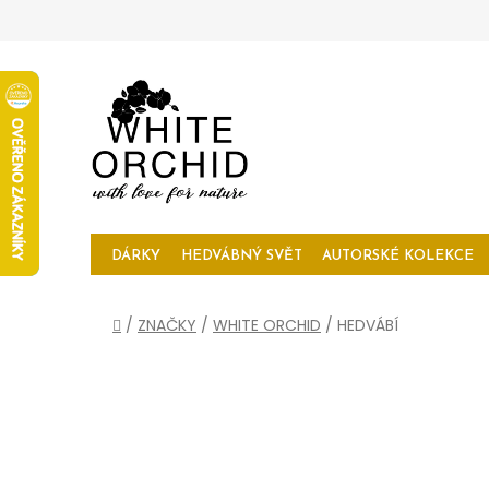
Přejít
na
obsah
DÁRKY
HEDVÁBNÝ SVĚT
AUTORSKÉ KOLEKCE
Domů
/
ZNAČKY
/
WHITE ORCHID
/
HEDVÁBÍ