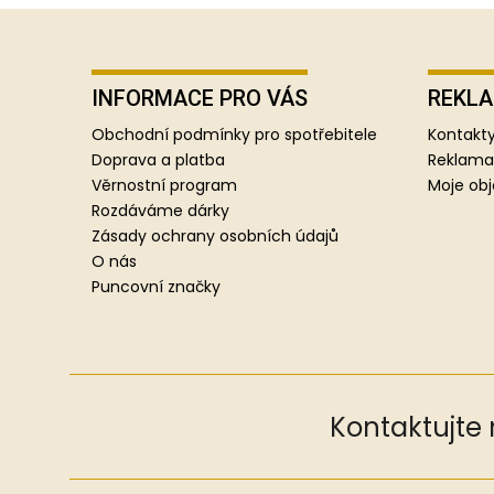
Z
á
p
INFORMACE PRO VÁS
REKLA
a
Obchodní podmínky pro spotřebitele
Kontakty
t
Doprava a platba
Reklama
í
Věrnostní program
Moje ob
Rozdáváme dárky
Zásady ochrany osobních údajů
O nás
Puncovní značky
Kontaktujte