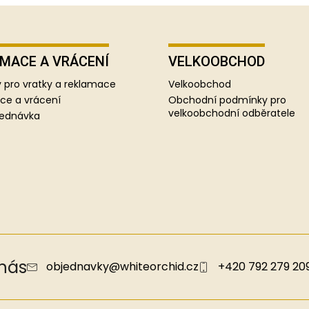
MACE A VRÁCENÍ
VELKOOBCHOD
 pro vratky a reklamace
Velkoobchod
ce a vrácení
Obchodní podmínky pro
velkoobchodní odběratele
jednávka
 nás
objednavky
@
whiteorchid.cz
+420 792 279 20