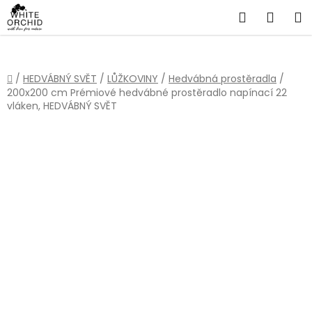
Přejít
Hledat
NÁKU
na
obsah
KOŠÍ
Domů
/
HEDVÁBNÝ SVĚT
/
LŮŽKOVINY
/
Hedvábná prostěradla
/
200x200 cm Prémiové hedvábné prostěradlo napínací 22
vláken, HEDVÁBNÝ SVĚT