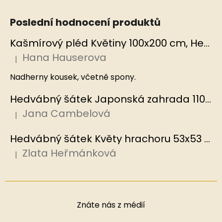
Poslední hodnocení produktů
Kašmírový pléd Květiny 100x200 cm, Hedvábný svět
Hana Hauserova
|
Hodnocení produktu je 5 z 5 hvězdiček.
Nadherny kousek, včetně spony.
Hedvábný šátek Japonská zahrada 110x110 cm v dárkovém balení, HEDVÁBNÝ SVĚT
Jana Cambelová
|
Hodnocení produktu je 5 z 5 hvězdiček.
Hedvábný šátek Květy hrachoru 53x53 cm v dárkovém balení, HEDVÁBNÝ SVĚT
Zlata Heřmánková
|
Hodnocení produktu je 5 z 5 hvězdiček.
Znáte nás z médií