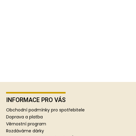
Z
á
p
INFORMACE PRO VÁS
a
Obchodní podmínky pro spotřebitele
t
Doprava a platba
í
Věrnostní program
Rozdáváme dárky