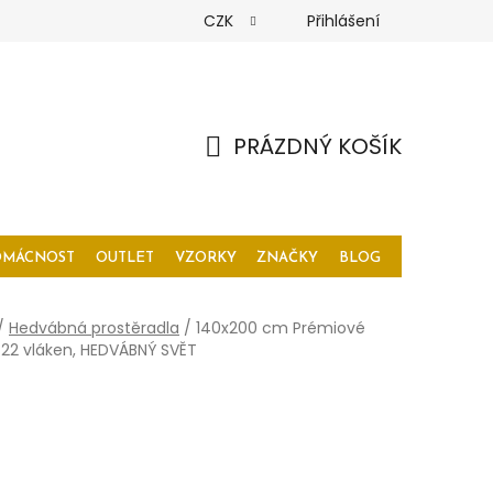
CZK
Přihlášení
PRÁZDNÝ KOŠÍK
NÁKUPNÍ
KOŠÍK
OMÁCNOST
OUTLET
VZORKY
ZNAČKY
BLOG
/
Hedvábná prostěradla
/
140x200 cm Prémiové
22 vláken, HEDVÁBNÝ SVĚT