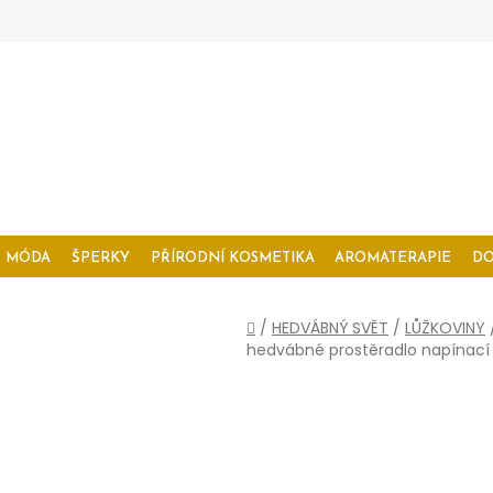
MÓDA
ŠPERKY
PŘÍRODNÍ KOSMETIKA
AROMATERAPIE
D
Domů
/
HEDVÁBNÝ SVĚT
/
LŮŽKOVINY
hedvábné prostěradlo napínací 