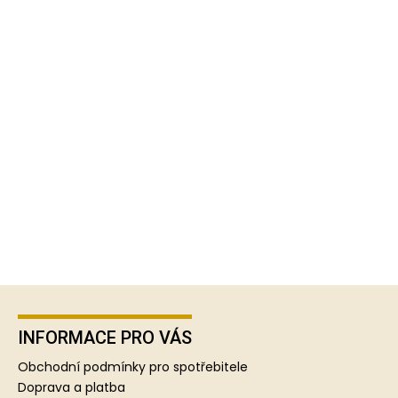
Z
á
p
INFORMACE PRO VÁS
a
Obchodní podmínky pro spotřebitele
t
Doprava a platba