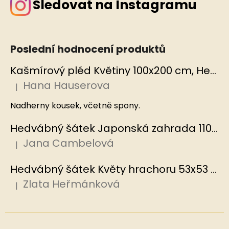
Sledovat na Instagramu
Poslední hodnocení produktů
Kašmírový pléd Květiny 100x200 cm, Hedvábný svět
Hana Hauserova
|
Hodnocení produktu je 5 z 5 hvězdiček.
Nadherny kousek, včetně spony.
Hedvábný šátek Japonská zahrada 110x110 cm v dárkovém balení, HEDVÁBNÝ SVĚT
Jana Cambelová
|
Hodnocení produktu je 5 z 5 hvězdiček.
Hedvábný šátek Květy hrachoru 53x53 cm v dárkovém balení, HEDVÁBNÝ SVĚT
Zlata Heřmánková
|
Hodnocení produktu je 5 z 5 hvězdiček.