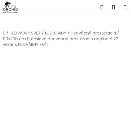
Přejít
Hledat
NÁKU
na
obsah
KOŠÍ
Domů
/
HEDVÁBNÝ SVĚT
/
LŮŽKOVINY
/
Hedvábná prostěradla
/
80x200 cm Prémiové hedvábné prostěradlo napínací 22
vláken, HEDVÁBNÝ SVĚT