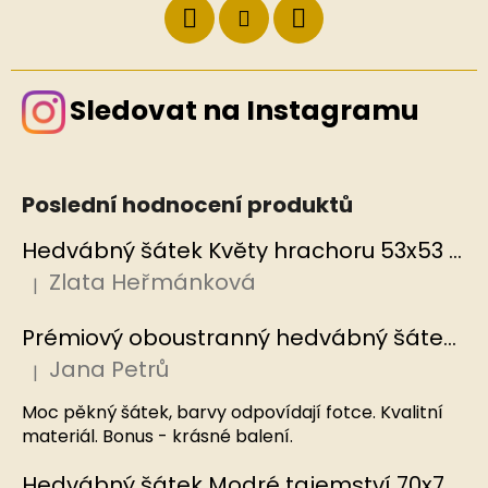
Sledovat na Instagramu
Poslední hodnocení produktů
Hedvábný šátek Květy hrachoru 53x53 cm v dárkovém balení, HEDVÁBNÝ SVĚT
Zlata Heřmánková
|
Hodnocení produktu je 5 z 5 hvězdiček.
Prémiový oboustranný hedvábný šátek Mořský korál, MB
Jana Petrů
|
Hodnocení produktu je 5 z 5 hvězdiček.
Moc pěkný šátek, barvy odpovídají fotce. Kvalitní
materiál. Bonus - krásné balení.
Hedvábný šátek Modré tajemství 70x70 cm v dárkovém balení, HEDVÁBNÝ SVĚT