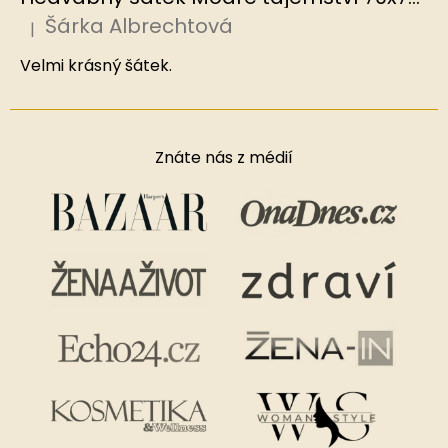
Šárka Albrechtová
|
Hodnocení produktu je 5 z 5 hvězdiček.
Velmi krásný šátek.
Znáte nás z médií