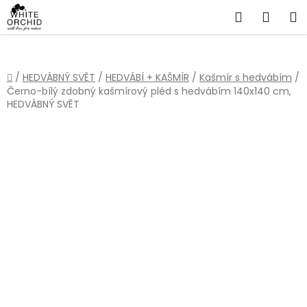
Přejít
Hledat
NÁKU
na
obsah
KOŠÍ
Domů
/
HEDVÁBNÝ SVĚT
/
HEDVÁBÍ + KAŠMÍR
/
Kašmír s hedvábím
/
Černo-bílý zdobný kašmírový pléd s hedvábím 140x140 cm,
HEDVÁBNÝ SVĚT