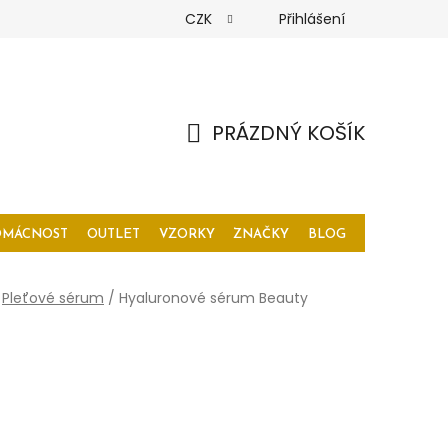
CZK
Přihlášení
PRÁZDNÝ KOŠÍK
NÁKUPNÍ
KOŠÍK
OMÁCNOST
OUTLET
VZORKY
ZNAČKY
BLOG
Pleťové sérum
/
Hyaluronové sérum Beauty