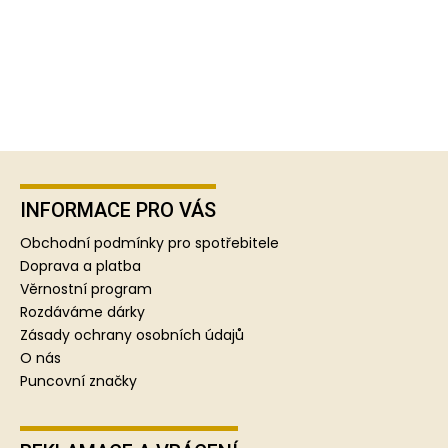
Z
á
p
INFORMACE PRO VÁS
a
Obchodní podmínky pro spotřebitele
t
Doprava a platba
í
Věrnostní program
Rozdáváme dárky
Zásady ochrany osobních údajů
O nás
Puncovní značky