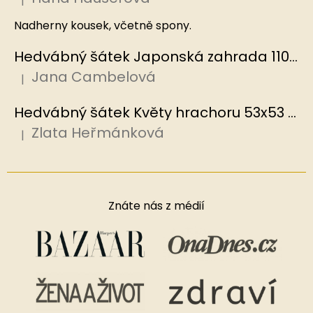
|
Hodnocení produktu je 5 z 5 hvězdiček.
Nadherny kousek, včetně spony.
Hedvábný šátek Japonská zahrada 110x110 cm v dárkovém balení, HEDVÁBNÝ SVĚT
Jana Cambelová
|
Hodnocení produktu je 5 z 5 hvězdiček.
Hedvábný šátek Květy hrachoru 53x53 cm v dárkovém balení, HEDVÁBNÝ SVĚT
Zlata Heřmánková
|
Hodnocení produktu je 5 z 5 hvězdiček.
Znáte nás z médií