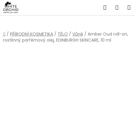
Přejít
Hledat
NÁKU
na
obsah
KOŠÍ
Domů
/
PŘÍRODNÍ KOSMETIKA
/
TĚLO
/
Vůně
/
Amber Oud roll-on,
rostlinný parfémový olej, EDINBURGH SKINCARE, 10 ml