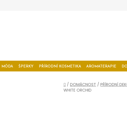
MÓDA
ŠPERKY
PŘÍRODNÍ KOSMETIKA
AROMATERAPIE
D
Domů
/
DOMÁCNOST
/
PŘÍRODNÍ DE
WHITE ORCHID