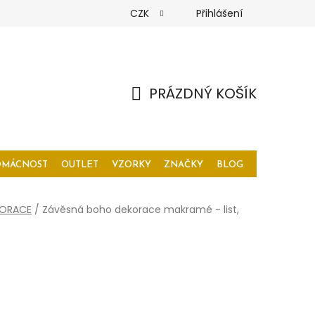
CZK
Přihlášení
PRÁZDNÝ KOŠÍK
NÁKUPNÍ
KOŠÍK
OMÁCNOST
OUTLET
VZORKY
ZNAČKY
BLOG
KORACE
/
Závěsná boho dekorace makramé - list,