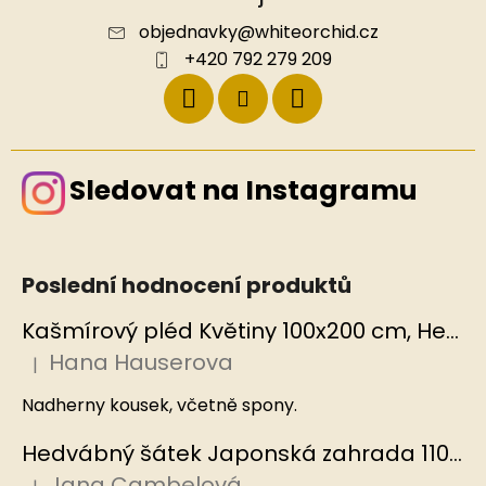
objednavky
@
whiteorchid.cz
+420 792 279 209
Sledovat na Instagramu
Poslední hodnocení produktů
Kašmírový pléd Květiny 100x200 cm, Hedvábný svět
Hana Hauserova
|
Hodnocení produktu je 5 z 5 hvězdiček.
Nadherny kousek, včetně spony.
Hedvábný šátek Japonská zahrada 110x110 cm v dárkovém balení, HEDVÁBNÝ SVĚT
Jana Cambelová