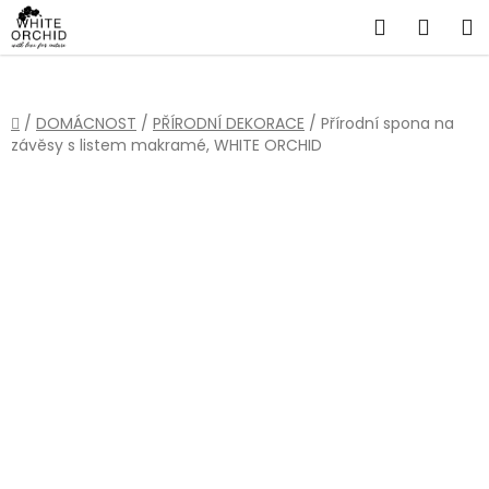
Přejít
Hledat
NÁKU
na
obsah
KOŠÍ
Domů
/
DOMÁCNOST
/
PŘÍRODNÍ DEKORACE
/
Přírodní spona na
závěsy s listem makramé, WHITE ORCHID