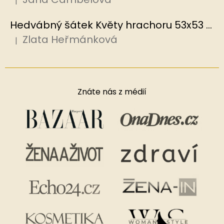
|
Hodnocení produktu je 5 z 5 hvězdiček.
Hedvábný šátek Květy hrachoru 53x53 cm v dárkovém balení, HEDVÁBNÝ SVĚT
Zlata Heřmánková
|
Hodnocení produktu je 5 z 5 hvězdiček.
Znáte nás z médií