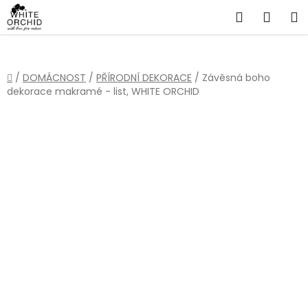
Přejít
Hledat
NÁKU
na
obsah
KOŠÍ
Domů
/
DOMÁCNOST
/
PŘÍRODNÍ DEKORACE
/
Závěsná boho
dekorace makramé - list, WHITE ORCHID