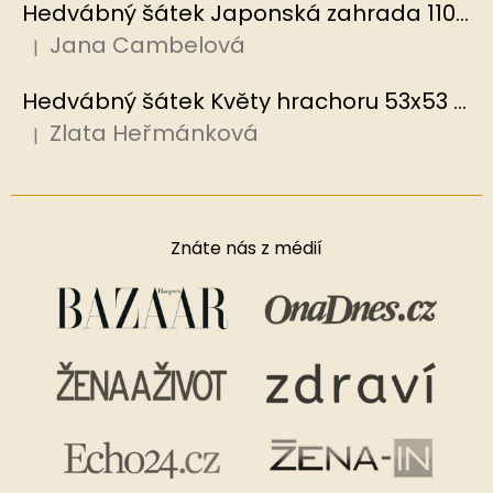
Hedvábný šátek Japonská zahrada 110x110 cm v dárkovém balení, HEDVÁBNÝ SVĚT
Jana Cambelová
|
Hodnocení produktu je 5 z 5 hvězdiček.
Hedvábný šátek Květy hrachoru 53x53 cm v dárkovém balení, HEDVÁBNÝ SVĚT
Zlata Heřmánková
|
Hodnocení produktu je 5 z 5 hvězdiček.
Znáte nás z médií