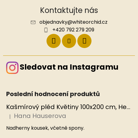
Kontaktujte nás
objednavky
@
whiteorchid.cz
+420 792 279 209
Sledovat na Instagramu
Poslední hodnocení produktů
Kašmírový pléd Květiny 100x200 cm, Hedvábný svět
Hana Hauserova
|
Hodnocení produktu je 5 z 5 hvězdiček.
Nadherny kousek, včetně spony.