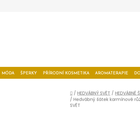
MÓDA
ŠPERKY
PŘÍRODNÍ KOSMETIKA
AROMATERAPIE
D
Domů
/
HEDVÁBNÝ SVĚT
/
HEDVÁBNÉ Š
/
Hedvábný šátek karmínově rů
SVĚT