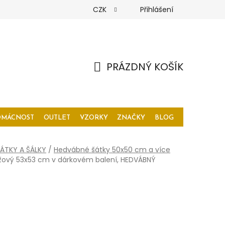
CZK
Přihlášení
PRÁZDNÝ KOŠÍK
NÁKUPNÍ
KOŠÍK
OMÁCNOST
OUTLET
VZORKY
ZNAČKY
BLOG
ÁTKY A ŠÁLKY
/
Hedvábné šátky 50x50 cm a více
žový 53x53 cm v dárkovém balení, HEDVÁBNÝ