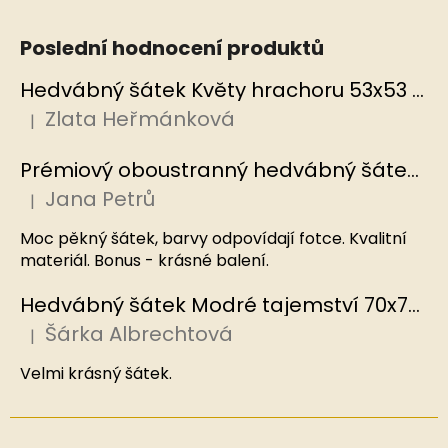
Poslední hodnocení produktů
Hedvábný šátek Květy hrachoru 53x53 cm v dárkovém balení, HEDVÁBNÝ SVĚT
Zlata Heřmánková
|
Hodnocení produktu je 5 z 5 hvězdiček.
Prémiový oboustranný hedvábný šátek Mořský korál, MB
Jana Petrů
|
Hodnocení produktu je 5 z 5 hvězdiček.
Moc pěkný šátek, barvy odpovídají fotce. Kvalitní
materiál. Bonus - krásné balení.
Hedvábný šátek Modré tajemství 70x70 cm v dárkovém balení, HEDVÁBNÝ SVĚT
Šárka Albrechtová
|
Hodnocení produktu je 5 z 5 hvězdiček.
Velmi krásný šátek.