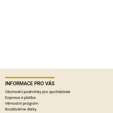
Z
á
p
INFORMACE PRO VÁS
a
Obchodní podmínky pro spotřebitele
t
Doprava a platba
í
Věrnostní program
Rozdáváme dárky