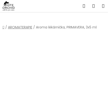
Přejít
Hledat
NÁKU
na
obsah
KOŠÍ
Domů
/
AROMATERAPIE
/
Aroma lékárnička, PRIMAVERA, 3x5 ml