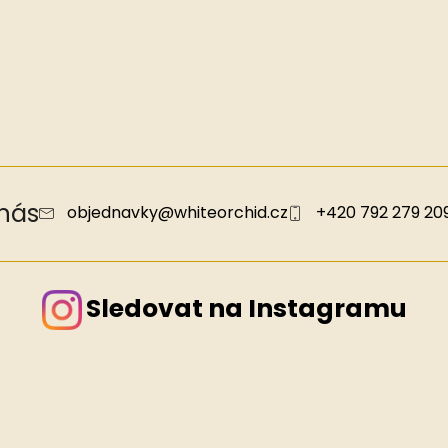
 nás
objednavky
@
whiteorchid.cz
+420 792 279 20
Sledovat na Instagramu