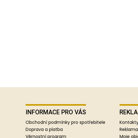
Z
á
p
INFORMACE PRO VÁS
REKLA
a
Obchodní podmínky pro spotřebitele
Kontakty
t
Doprava a platba
Reklama
í
Věrnostní program
Moje ob