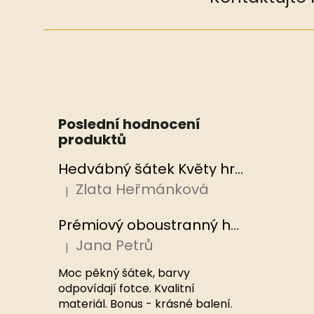
Poslední hodnocení
produktů
Hedvábný šátek Květy hrachoru 53x53 cm v dárkovém balení, HEDVÁBNÝ SVĚT
Zlata Heřmánková
|
Hodnocení produktu je 5 z 5 hvězdiček.
Prémiový oboustranný hedvábný šátek Mořský korál, MB
Jana Petrů
|
Hodnocení produktu je 5 z 5 hvězdiček.
Moc pěkný šátek, barvy
odpovídají fotce. Kvalitní
materiál. Bonus - krásné balení.