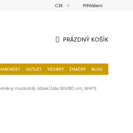
CZK
Přihlášení
PRÁZDNÝ KOŠÍK
NÁKUPNÍ
KOŠÍK
OMÁCNOST
OUTLET
VZORKY
ZNAČKY
BLOG
vlněný modrobílý šátek/šála 90x180 cm, WHITE