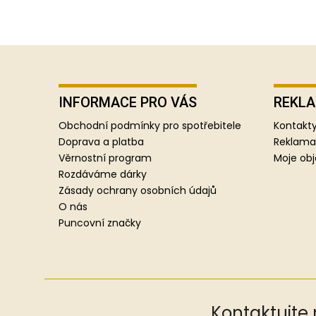
Z
á
p
INFORMACE PRO VÁS
REKLA
a
Obchodní podmínky pro spotřebitele
Kontakty
t
Doprava a platba
Reklama
í
Věrnostní program
Moje ob
Rozdáváme dárky
Zásady ochrany osobních údajů
O nás
Puncovní značky
Kontaktujte