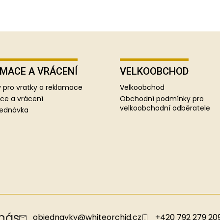
MACE A VRÁCENÍ
VELKOOBCHOD
 pro vratky a reklamace
Velkoobchod
ce a vrácení
Obchodní podmínky pro
velkoobchodní odběratele
jednávka
 nás
objednavky
@
whiteorchid.cz
+420 792 279 20