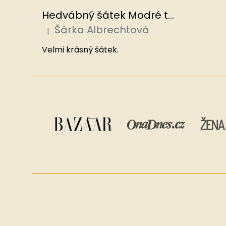
Hedvábný šátek Modré tajemství 70x70 cm v dárkovém balení, HEDVÁBNÝ SVĚT
Šárka Albrechtová
|
Hodnocení produktu je 5 z 5 hvězdiček.
Velmi krásný šátek.