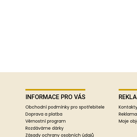
Z
á
p
INFORMACE PRO VÁS
REKLA
a
Obchodní podmínky pro spotřebitele
Kontakty
t
Doprava a platba
Reklama
í
Věrnostní program
Moje ob
Rozdáváme dárky
Zásady ochrany osobních údajů