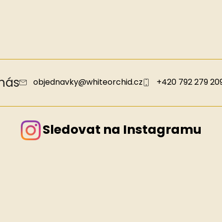
 nás
objednavky
@
whiteorchid.cz
+420 792 279 20
Sledovat na Instagramu