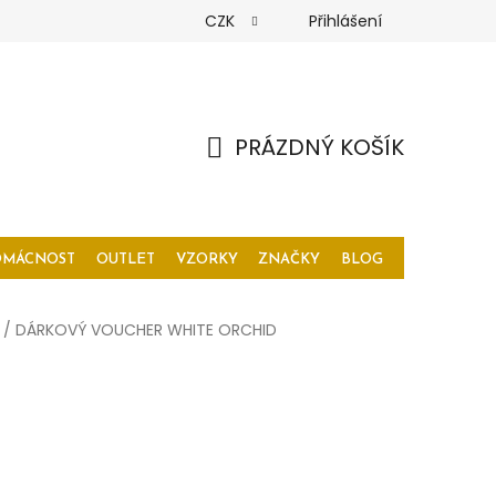
CZK
Přihlášení
PRÁZDNÝ KOŠÍK
NÁKUPNÍ
KOŠÍK
OMÁCNOST
OUTLET
VZORKY
ZNAČKY
BLOG
/
DÁRKOVÝ VOUCHER WHITE ORCHID