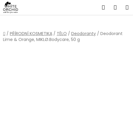
Přejít
Hledat
NÁKU
na
obsah
KOŠÍ
Domů
/
PŘÍRODNÍ KOSMETIKA
/
TĚLO
/
Deodoranty
/
Deodorant
Lime & Orange, MIKLØ.Bodycare, 50 g