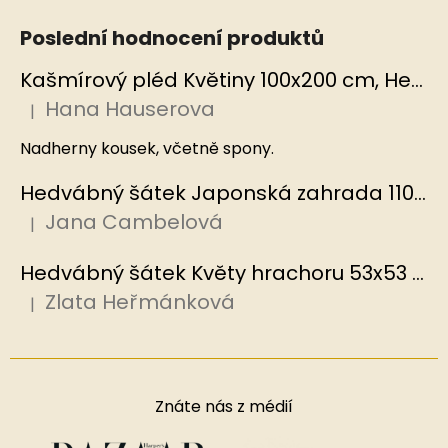
Poslední hodnocení produktů
Kašmírový pléd Květiny 100x200 cm, Hedvábný svět
Hana Hauserova
|
Hodnocení produktu je 5 z 5 hvězdiček.
Nadherny kousek, včetně spony.
Hedvábný šátek Japonská zahrada 110x110 cm v dárkovém balení, HEDVÁBNÝ SVĚT
Jana Cambelová
|
Hodnocení produktu je 5 z 5 hvězdiček.
Hedvábný šátek Květy hrachoru 53x53 cm v dárkovém balení, HEDVÁBNÝ SVĚT
Zlata Heřmánková
|
Hodnocení produktu je 5 z 5 hvězdiček.
Znáte nás z médií