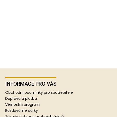
Z
á
p
INFORMACE PRO VÁS
a
Obchodní podmínky pro spotřebitele
t
Doprava a platba
í
Věrnostní program
Rozdáváme dárky
Zásady ochrany osobních údajů