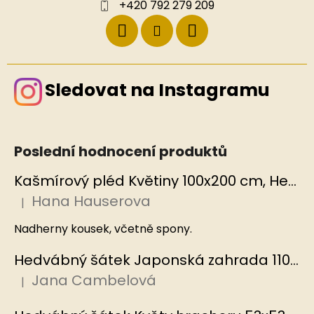
+420 792 279 209
Sledovat na Instagramu
Poslední hodnocení produktů
Kašmírový pléd Květiny 100x200 cm, Hedvábný svět
Hana Hauserova
|
Hodnocení produktu je 5 z 5 hvězdiček.
Nadherny kousek, včetně spony.
Hedvábný šátek Japonská zahrada 110x110 cm v dárkovém balení, HEDVÁBNÝ SVĚT
Jana Cambelová
|
Hodnocení produktu je 5 z 5 hvězdiček.