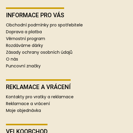
Z
á
p
INFORMACE PRO VÁS
a
Obchodní podmínky pro spotřebitele
t
Doprava a platba
í
Věrnostní program
Rozdáváme dárky
Zásady ochrany osobních údajů
O nás
Puncovní značky
REKLAMACE A VRÁCENÍ
Kontakty pro vratky a reklamace
Reklamace a vrácení
Moje objednávka
VELKOOBCHOD