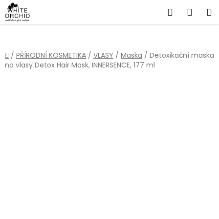
Přejít
Hledat
NÁKU
na
obsah
KOŠÍ
Domů
/
PŘÍRODNÍ KOSMETIKA
/
VLASY
/
Maska
/
Detoxikační maska
na vlasy Detox Hair Mask, INNERSENCE, 177 ml