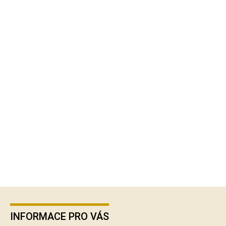
Z
á
p
INFORMACE PRO VÁS