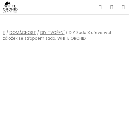
Přejít
Hledat
NÁKU
na
obsah
KOŠÍ
Domů
/
DOMÁCNOST
/
DIY TVOŘENÍ
/
DIY Sada 3 dřevěných
záložek se střapcem sada, WHITE ORCHID