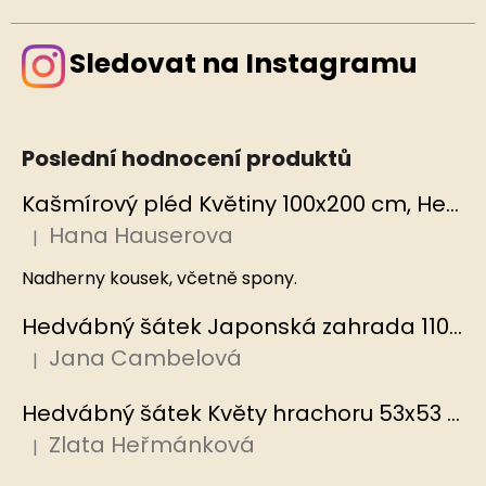
Sledovat na Instagramu
Poslední hodnocení produktů
Kašmírový pléd Květiny 100x200 cm, Hedvábný svět
Hana Hauserova
|
Hodnocení produktu je 5 z 5 hvězdiček.
Nadherny kousek, včetně spony.
Hedvábný šátek Japonská zahrada 110x110 cm v dárkovém balení, HEDVÁBNÝ SVĚT
Jana Cambelová
|
Hodnocení produktu je 5 z 5 hvězdiček.
Hedvábný šátek Květy hrachoru 53x53 cm v dárkovém balení, HEDVÁBNÝ SVĚT
Zlata Heřmánková
|
Hodnocení produktu je 5 z 5 hvězdiček.