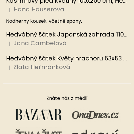
Kašmírový pléd Květiny 100x200 cm, Hedvábný svět
Hana Hauserova
|
Hodnocení produktu je 5 z 5 hvězdiček.
Nadherny kousek, včetně spony.
Hedvábný šátek Japonská zahrada 110x110 cm v dárkovém balení, HEDVÁBNÝ SVĚT
Jana Cambelová
|
Hodnocení produktu je 5 z 5 hvězdiček.
Hedvábný šátek Květy hrachoru 53x53 cm v dárkovém balení, HEDVÁBNÝ SVĚT
Zlata Heřmánková
|
Hodnocení produktu je 5 z 5 hvězdiček.
Znáte nás z médií