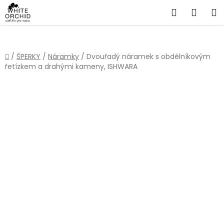
Přejít
Hledat
NÁKU
na
obsah
KOŠÍ
Domů
/
ŠPERKY
/
Náramky
/
Dvouřadý náramek s obdélníkovým
řetízkem a drahými kameny, ISHWARA