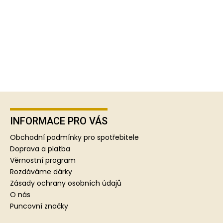
Z
á
p
INFORMACE PRO VÁS
a
Obchodní podmínky pro spotřebitele
t
Doprava a platba
í
Věrnostní program
Rozdáváme dárky
Zásady ochrany osobních údajů
O nás
Puncovní značky