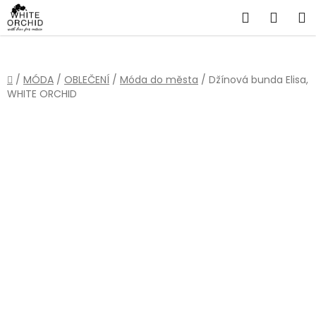
Přejít
Hledat
NÁKU
na
obsah
KOŠÍ
Domů
/
MÓDA
/
OBLEČENÍ
/
Móda do města
/
Džínová bunda Elisa,
WHITE ORCHID