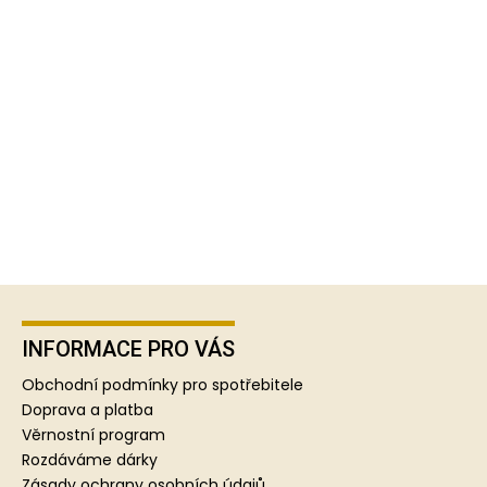
Z
á
p
INFORMACE PRO VÁS
a
Obchodní podmínky pro spotřebitele
t
Doprava a platba
í
Věrnostní program
Rozdáváme dárky
Zásady ochrany osobních údajů