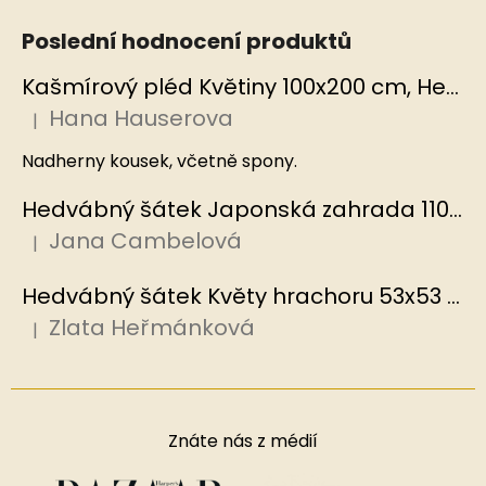
Poslední hodnocení produktů
Kašmírový pléd Květiny 100x200 cm, Hedvábný svět
Hana Hauserova
|
Hodnocení produktu je 5 z 5 hvězdiček.
Nadherny kousek, včetně spony.
Hedvábný šátek Japonská zahrada 110x110 cm v dárkovém balení, HEDVÁBNÝ SVĚT
Jana Cambelová
|
Hodnocení produktu je 5 z 5 hvězdiček.
Hedvábný šátek Květy hrachoru 53x53 cm v dárkovém balení, HEDVÁBNÝ SVĚT
Zlata Heřmánková
|
Hodnocení produktu je 5 z 5 hvězdiček.
Znáte nás z médií