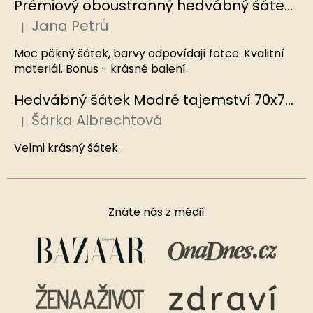
Prémiový oboustranný hedvábný šátek Mořský korál, MB
Jana Petrů
|
Hodnocení produktu je 5 z 5 hvězdiček.
Moc pěkný šátek, barvy odpovídají fotce. Kvalitní
materiál. Bonus - krásné balení.
Hedvábný šátek Modré tajemství 70x70 cm v dárkovém balení, HEDVÁBNÝ SVĚT
Šárka Albrechtová
|
Hodnocení produktu je 5 z 5 hvězdiček.
Velmi krásný šátek.
Znáte nás z médií