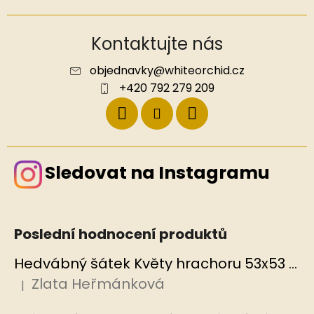
Kontaktujte nás
objednavky
@
whiteorchid.cz
+420 792 279 209
Sledovat na Instagramu
Poslední hodnocení produktů
Hedvábný šátek Květy hrachoru 53x53 cm v dárkovém balení, HEDVÁBNÝ SVĚT
Zlata Heřmánková
|
Hodnocení produktu je 5 z 5 hvězdiček.