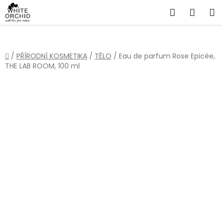
Přejít
Hledat
NÁKU
na
obsah
KOŠÍ
Domů
/
PŘÍRODNÍ KOSMETIKA
/
TĚLO
/
Eau de parfum Rose Epicée,
THE LAB ROOM, 100 ml