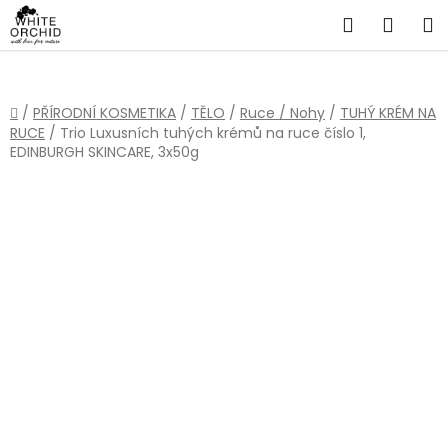
Přejít
Hledat
NÁKU
na
obsah
KOŠÍ
Domů
/
PŘÍRODNÍ KOSMETIKA
/
TĚLO
/
Ruce / Nohy
/
TUHÝ KRÉM NA
RUCE
/
Trio Luxusních tuhých krémů na ruce číslo 1,
EDINBURGH SKINCARE, 3x50g