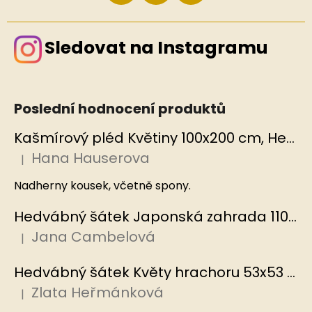
Sledovat na Instagramu
Poslední hodnocení produktů
Kašmírový pléd Květiny 100x200 cm, Hedvábný svět
Hana Hauserova
|
Hodnocení produktu je 5 z 5 hvězdiček.
Nadherny kousek, včetně spony.
Hedvábný šátek Japonská zahrada 110x110 cm v dárkovém balení, HEDVÁBNÝ SVĚT
Jana Cambelová
|
Hodnocení produktu je 5 z 5 hvězdiček.
Hedvábný šátek Květy hrachoru 53x53 cm v dárkovém balení, HEDVÁBNÝ SVĚT
Zlata Heřmánková
|
Hodnocení produktu je 5 z 5 hvězdiček.