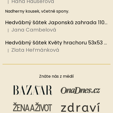
Hana Hauserova
|
Hodnocení produktu je 5 z 5 hvězdiček.
Nadherny kousek, včetně spony.
Hedvábný šátek Japonská zahrada 110x110 cm v dárkovém balení, HEDVÁBNÝ SVĚT
Jana Cambelová
|
Hodnocení produktu je 5 z 5 hvězdiček.
Hedvábný šátek Květy hrachoru 53x53 cm v dárkovém balení, HEDVÁBNÝ SVĚT
Zlata Heřmánková
|
Hodnocení produktu je 5 z 5 hvězdiček.
Znáte nás z médií