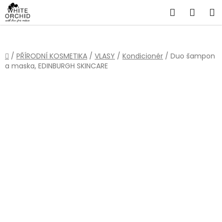
Přejít
Hledat
NÁKU
na
obsah
KOŠÍ
Domů
/
PŘÍRODNÍ KOSMETIKA
/
VLASY
/
Kondicionér
/
Duo šampon
a maska, EDINBURGH SKINCARE