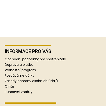
Z
á
p
INFORMACE PRO VÁS
a
Obchodní podmínky pro spotřebitele
t
Doprava a platba
í
Věrnostní program
Rozdáváme dárky
Zásady ochrany osobních údajů
O nás
Puncovní značky