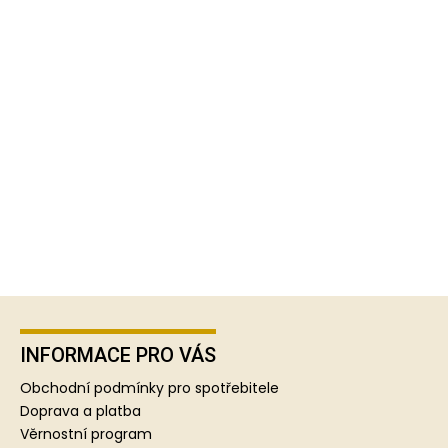
Z
á
p
INFORMACE PRO VÁS
a
Obchodní podmínky pro spotřebitele
t
Doprava a platba
í
Věrnostní program