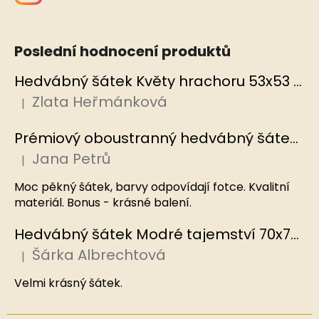
Poslední hodnocení produktů
Hedvábný šátek Květy hrachoru 53x53 cm v dárkovém balení, HEDVÁBNÝ SVĚT
Zlata Heřmánková
|
Hodnocení produktu je 5 z 5 hvězdiček.
Prémiový oboustranný hedvábný šátek Mořský korál, MB
Jana Petrů
|
Hodnocení produktu je 5 z 5 hvězdiček.
Moc pěkný šátek, barvy odpovídají fotce. Kvalitní
materiál. Bonus - krásné balení.
Hedvábný šátek Modré tajemství 70x70 cm v dárkovém balení, HEDVÁBNÝ SVĚT
Šárka Albrechtová
|
Hodnocení produktu je 5 z 5 hvězdiček.
Velmi krásný šátek.