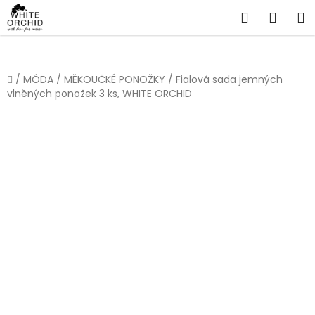
Přejít
Hledat
NÁKU
na
obsah
KOŠÍ
Domů
/
MÓDA
/
MĚKOUČKÉ PONOŽKY
/
Fialová sada jemných
vlněných ponožek 3 ks, WHITE ORCHID