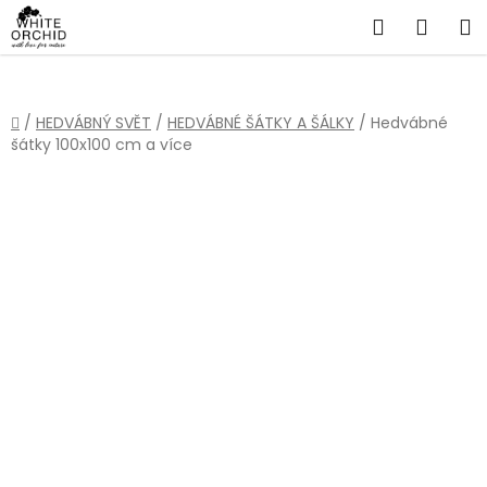
Přejít
Hledat
NÁKU
na
obsah
KOŠÍ
Domů
/
HEDVÁBNÝ SVĚT
/
HEDVÁBNÉ ŠÁTKY A ŠÁLKY
/
Hedvábné
šátky 100x100 cm a více