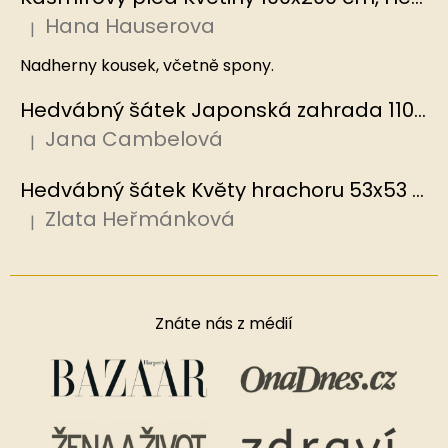
Hana Hauserova
|
Hodnocení produktu je 5 z 5 hvězdiček.
Nadherny kousek, včetně spony.
Hedvábný šátek Japonská zahrada 110x110 cm v dárkovém balení, HEDVÁBNÝ SVĚT
Jana Cambelová
|
Hodnocení produktu je 5 z 5 hvězdiček.
Hedvábný šátek Květy hrachoru 53x53 cm v dárkovém balení, HEDVÁBNÝ SVĚT
Zlata Heřmánková
|
Hodnocení produktu je 5 z 5 hvězdiček.
Znáte nás z médií