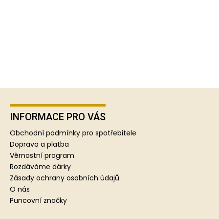
Z
á
p
INFORMACE PRO VÁS
a
Obchodní podmínky pro spotřebitele
t
Doprava a platba
í
Věrnostní program
Rozdáváme dárky
Zásady ochrany osobních údajů
O nás
Puncovní značky