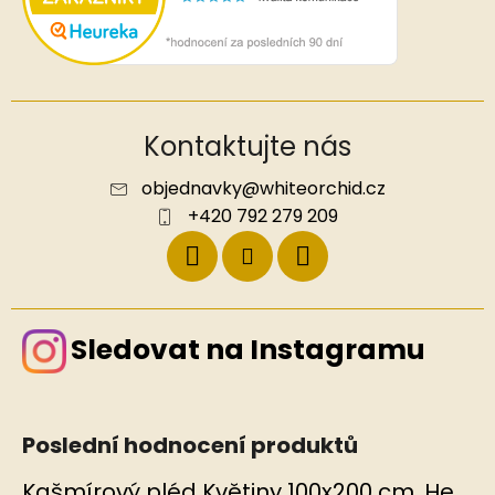
Kontaktujte nás
objednavky
@
whiteorchid.cz
+420 792 279 209
Sledovat na Instagramu
Poslední hodnocení produktů
Kašmírový pléd Květiny 100x200 cm, Hedvábný svět