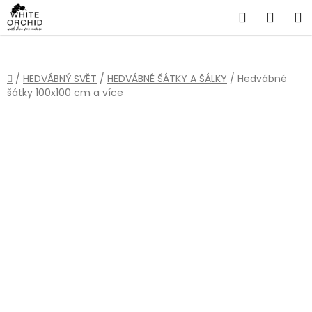
Přejít
Hledat
NÁKU
na
obsah
KOŠÍ
Domů
/
HEDVÁBNÝ SVĚT
/
HEDVÁBNÉ ŠÁTKY A ŠÁLKY
/
Hedvábné
šátky 100x100 cm a více