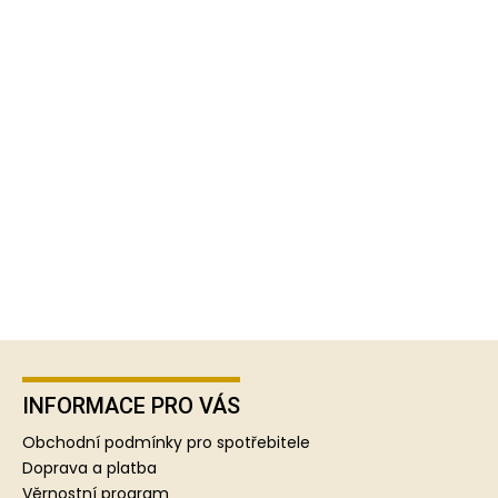
Z
á
p
INFORMACE PRO VÁS
a
Obchodní podmínky pro spotřebitele
t
Doprava a platba
í
Věrnostní program