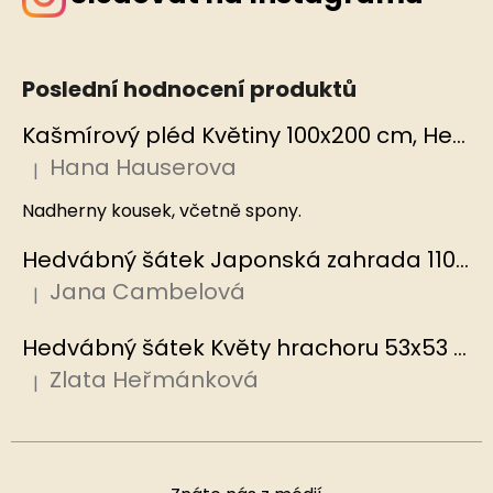
Poslední hodnocení produktů
Kašmírový pléd Květiny 100x200 cm, Hedvábný svět
Hana Hauserova
|
Hodnocení produktu je 5 z 5 hvězdiček.
Nadherny kousek, včetně spony.
Hedvábný šátek Japonská zahrada 110x110 cm v dárkovém balení, HEDVÁBNÝ SVĚT
Jana Cambelová
|
Hodnocení produktu je 5 z 5 hvězdiček.
Hedvábný šátek Květy hrachoru 53x53 cm v dárkovém balení, HEDVÁBNÝ SVĚT
Zlata Heřmánková
|
Hodnocení produktu je 5 z 5 hvězdiček.