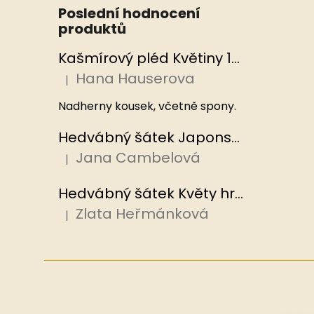
Poslední hodnocení
produktů
Kašmírový pléd Květiny 100x200 cm, Hedvábný svět
Hana Hauserova
|
Hodnocení produktu je 5 z 5 hvězdiček.
Nadherny kousek, včetně spony.
Hedvábný šátek Japonská zahrada 110x110 cm v dárkovém balení, HEDVÁBNÝ SVĚT
Jana Cambelová
|
Hodnocení produktu je 5 z 5 hvězdiček.
Hedvábný šátek Květy hrachoru 53x53 cm v dárkovém balení, HEDVÁBNÝ SVĚT
Zlata Heřmánková
|
Hodnocení produktu je 5 z 5 hvězdiček.