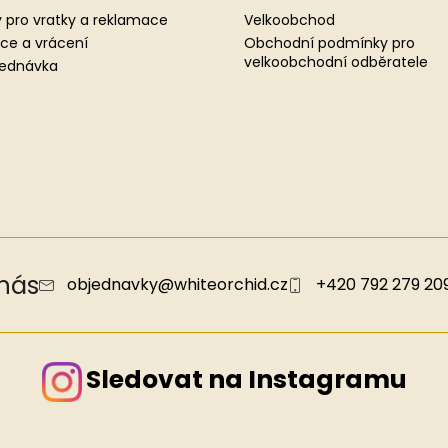
 pro vratky a reklamace
Velkoobchod
ce a vrácení
Obchodní podmínky pro
velkoobchodní odběratele
jednávka
 nás
objednavky
@
whiteorchid.cz
+420 792 279 20
Sledovat na Instagramu