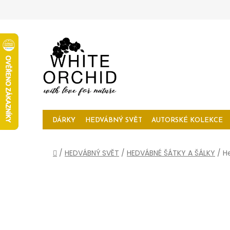
Přejít
na
obsah
DÁRKY
HEDVÁBNÝ SVĚT
AUTORSKÉ KOLEKCE
Domů
/
HEDVÁBNÝ SVĚT
/
HEDVÁBNÉ ŠÁTKY A ŠÁLKY
/
H