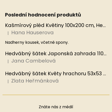
Poslední hodnocení produktů
Kašmírový pléd Květiny 100x200 cm, Hedvábný svět
Hana Hauserova
|
Hodnocení produktu je 5 z 5 hvězdiček.
Nadherny kousek, včetně spony.
Hedvábný šátek Japonská zahrada 110x110 cm v dárkovém balení, HEDVÁBNÝ SVĚT
Jana Cambelová
|
Hodnocení produktu je 5 z 5 hvězdiček.
Hedvábný šátek Květy hrachoru 53x53 cm v dárkovém balení, HEDVÁBNÝ SVĚT
Zlata Heřmánková
|
Hodnocení produktu je 5 z 5 hvězdiček.
Znáte nás z médií