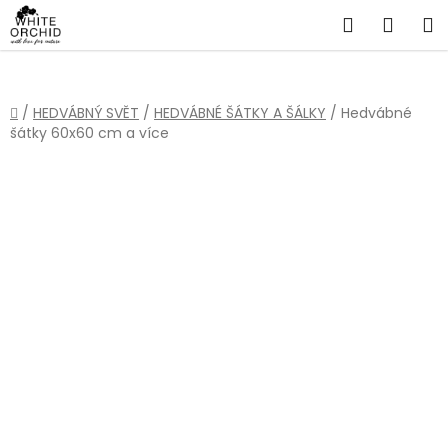
Přejít
Hledat
NÁKU
na
obsah
KOŠÍ
Domů
/
HEDVÁBNÝ SVĚT
/
HEDVÁBNÉ ŠÁTKY A ŠÁLKY
/
Hedvábné
šátky 60x60 cm a více