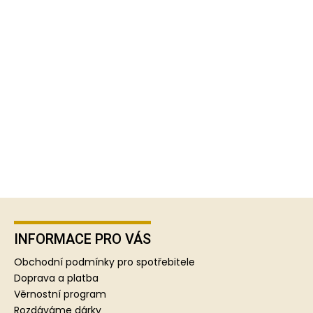
Z
á
p
INFORMACE PRO VÁS
a
Obchodní podmínky pro spotřebitele
t
Doprava a platba
í
Věrnostní program
Rozdáváme dárky