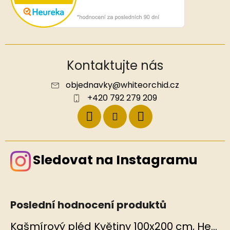
Kontaktujte nás
objednavky
@
whiteorchid.cz
+420 792 279 209
Sledovat na Instagramu
Poslední hodnocení produktů
Kašmírový pléd Květiny 100x200 cm, Hedvábný svět