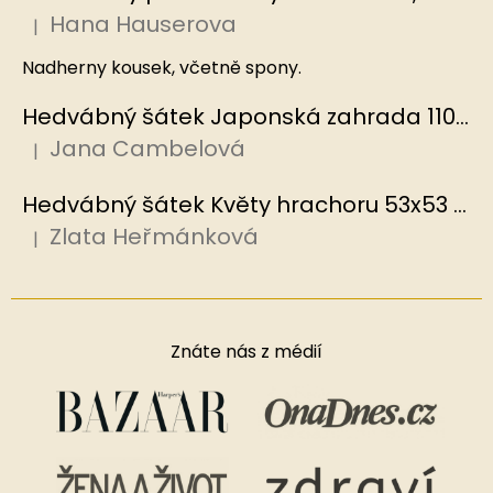
Hana Hauserova
|
Hodnocení produktu je 5 z 5 hvězdiček.
Nadherny kousek, včetně spony.
Hedvábný šátek Japonská zahrada 110x110 cm v dárkovém balení, HEDVÁBNÝ SVĚT
Jana Cambelová
|
Hodnocení produktu je 5 z 5 hvězdiček.
Hedvábný šátek Květy hrachoru 53x53 cm v dárkovém balení, HEDVÁBNÝ SVĚT
Zlata Heřmánková
|
Hodnocení produktu je 5 z 5 hvězdiček.
Znáte nás z médií