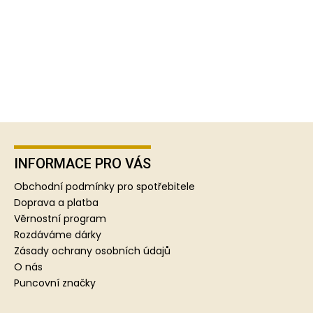
Z
á
p
INFORMACE PRO VÁS
a
Obchodní podmínky pro spotřebitele
t
Doprava a platba
í
Věrnostní program
Rozdáváme dárky
Zásady ochrany osobních údajů
O nás
Puncovní značky