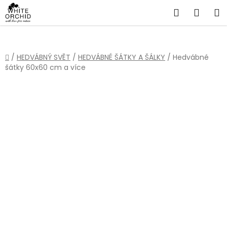
Přejít
Hledat
NÁKU
na
obsah
KOŠÍ
Domů
/
HEDVÁBNÝ SVĚT
/
HEDVÁBNÉ ŠÁTKY A ŠÁLKY
/
Hedvábné
šátky 60x60 cm a více