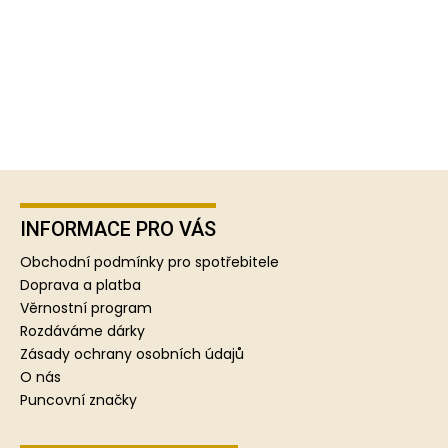
Z
á
p
INFORMACE PRO VÁS
a
Obchodní podmínky pro spotřebitele
t
Doprava a platba
í
Věrnostní program
Rozdáváme dárky
Zásady ochrany osobních údajů
O nás
Puncovní značky