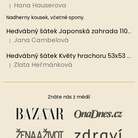
Hana Hauserova
|
Hodnocení produktu je 5 z 5 hvězdiček.
Nadherny kousek, včetně spony.
Hedvábný šátek Japonská zahrada 110x110 cm v dárkovém balení, HEDVÁBNÝ SVĚT
Jana Cambelová
|
Hodnocení produktu je 5 z 5 hvězdiček.
Hedvábný šátek Květy hrachoru 53x53 cm v dárkovém balení, HEDVÁBNÝ SVĚT
Zlata Heřmánková
|
Hodnocení produktu je 5 z 5 hvězdiček.
Znáte nás z médií