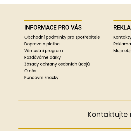
Z
á
p
INFORMACE PRO VÁS
REKLA
a
Obchodní podmínky pro spotřebitele
Kontakty
t
Doprava a platba
Reklama
í
Věrnostní program
Moje ob
Rozdáváme dárky
Zásady ochrany osobních údajů
O nás
Puncovní značky
Kontaktujte