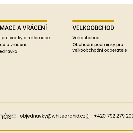
MACE A VRÁCENÍ
VELKOOBCHOD
 pro vratky a reklamace
Velkoobchod
ce a vrácení
Obchodní podmínky pro
velkoobchodní odběratele
jednávka
 nás
objednavky
@
whiteorchid.cz
+420 792 279 20