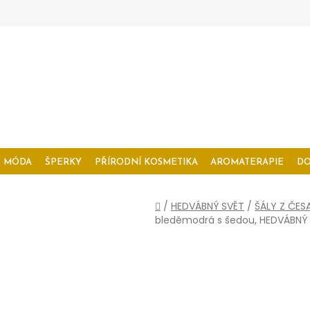
MÓDA
ŠPERKY
PŘÍRODNÍ KOSMETIKA
AROMATERAPIE
D
Domů
/
HEDVÁBNÝ SVĚT
/
ŠÁLY Z ČES
bleděmodrá s šedou, HEDVÁBNÝ