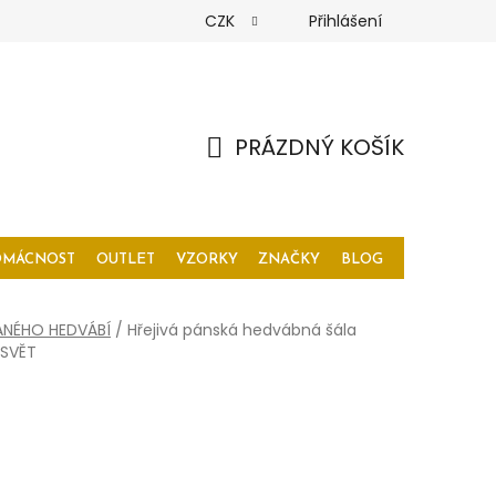
CZK
Přihlášení
PRÁZDNÝ KOŠÍK
NÁKUPNÍ
KOŠÍK
OMÁCNOST
OUTLET
VZORKY
ZNAČKY
BLOG
ANÉHO HEDVÁBÍ
/
Hřejivá pánská hedvábná šála
 SVĚT