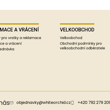
MACE A VRÁCENÍ
VELKOOBCHOD
 pro vratky a reklamace
Velkoobchod
ce a vrácení
Obchodní podmínky pro
velkoobchodní odběratele
jednávka
 nás
objednavky
@
whiteorchid.cz
+420 792 279 20