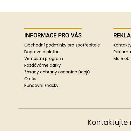
Z
á
p
INFORMACE PRO VÁS
REKLA
a
Obchodní podmínky pro spotřebitele
Kontakty
t
Doprava a platba
Reklama
í
Věrnostní program
Moje ob
Rozdáváme dárky
Zásady ochrany osobních údajů
O nás
Puncovní značky
Kontaktujte