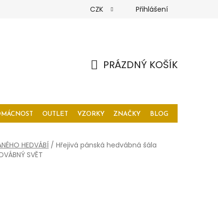
CZK
Přihlášení
PRÁZDNÝ KOŠÍK
NÁKUPNÍ
KOŠÍK
OMÁCNOST
OUTLET
VZORKY
ZNAČKY
BLOG
ANÉHO HEDVÁBÍ
/
Hřejivá pánská hedvábná šála
EDVÁBNÝ SVĚT