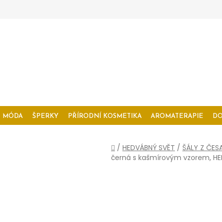
MÓDA
ŠPERKY
PŘÍRODNÍ KOSMETIKA
AROMATERAPIE
D
Domů
/
HEDVÁBNÝ SVĚT
/
ŠÁLY Z ČES
černá s kašmírovým vzorem, H