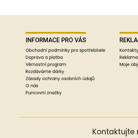
Z
á
p
INFORMACE PRO VÁS
REKLA
a
Obchodní podmínky pro spotřebitele
Kontakty
t
Doprava a platba
Reklama
í
Věrnostní program
Moje ob
Rozdáváme dárky
Zásady ochrany osobních údajů
O nás
Puncovní značky
Kontaktujte