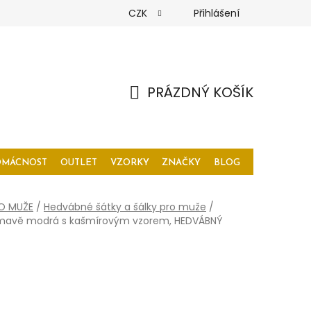
CZK
Přihlášení
PRÁZDNÝ KOŠÍK
NÁKUPNÍ
KOŠÍK
OMÁCNOST
OUTLET
VZORKY
ZNAČKY
BLOG
O MUŽE
/
Hedvábné šátky a šálky pro muže
/
 tmavě modrá s kašmírovým vzorem, HEDVÁBNÝ