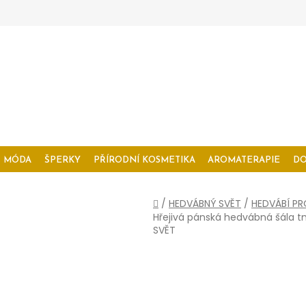
MÓDA
ŠPERKY
PŘÍRODNÍ KOSMETIKA
AROMATERAPIE
D
Domů
/
HEDVÁBNÝ SVĚT
/
HEDVÁBÍ PR
Hřejivá pánská hedvábná šála
SVĚT