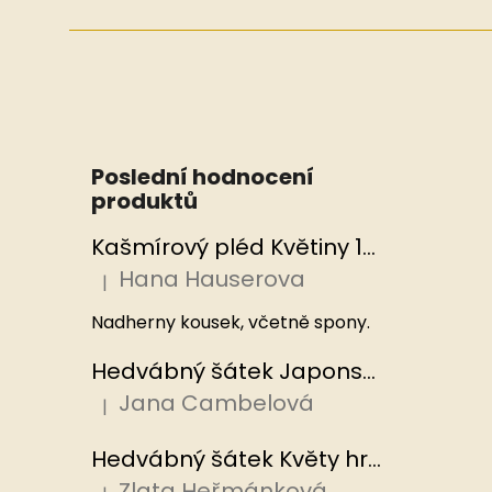
Poslední hodnocení
produktů
Kašmírový pléd Květiny 100x200 cm, Hedvábný svět
Hana Hauserova
|
Hodnocení produktu je 5 z 5 hvězdiček.
Nadherny kousek, včetně spony.
Hedvábný šátek Japonská zahrada 110x110 cm v dárkovém balení, HEDVÁBNÝ SVĚT
Jana Cambelová
|
Hodnocení produktu je 5 z 5 hvězdiček.
Hedvábný šátek Květy hrachoru 53x53 cm v dárkovém balení, HEDVÁBNÝ SVĚT
Zlata Heřmánková