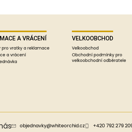
MACE A VRÁCENÍ
VELKOOBCHOD
 pro vratky a reklamace
Velkoobchod
ce a vrácení
Obchodní podmínky pro
velkoobchodní odběratele
jednávka
 nás
objednavky
@
whiteorchid.cz
+420 792 279 20