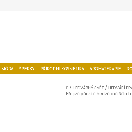
MÓDA
ŠPERKY
PŘÍRODNÍ KOSMETIKA
AROMATERAPIE
D
Domů
/
HEDVÁBNÝ SVĚT
/
HEDVÁBÍ PR
Hřejivá pánská hedvábná šála 