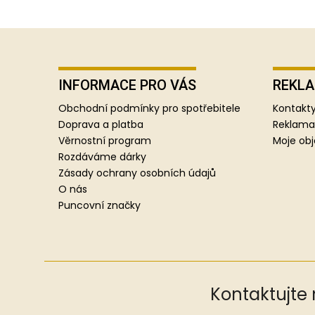
Z
á
p
INFORMACE PRO VÁS
REKLA
a
Obchodní podmínky pro spotřebitele
Kontakty
t
Doprava a platba
Reklama
í
Věrnostní program
Moje ob
Rozdáváme dárky
Zásady ochrany osobních údajů
O nás
Puncovní značky
Kontaktujte