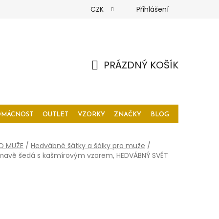
CZK
Přihlášení
PRÁZDNÝ KOŠÍK
NÁKUPNÍ
KOŠÍK
OMÁCNOST
OUTLET
VZORKY
ZNAČKY
BLOG
O MUŽE
/
Hedvábné šátky a šálky pro muže
/
tmavě šedá s kašmírovým vzorem, HEDVÁBNÝ SVĚT