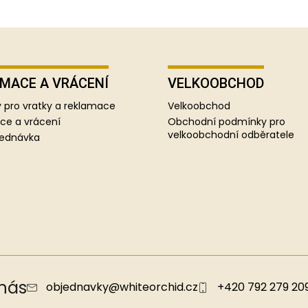
MACE A VRÁCENÍ
VELKOOBCHOD
 pro vratky a reklamace
Velkoobchod
ce a vrácení
Obchodní podmínky pro
velkoobchodní odběratele
jednávka
 nás
objednavky
@
whiteorchid.cz
+420 792 279 20