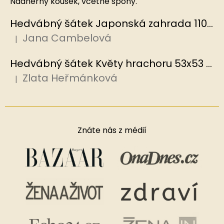
Nadherny kousek, včetně spony.
Hedvábný šátek Japonská zahrada 110x110 cm v dárkovém balení, HEDVÁBNÝ SVĚT
Jana Cambelová
|
Hodnocení produktu je 5 z 5 hvězdiček.
Hedvábný šátek Květy hrachoru 53x53 cm v dárkovém balení, HEDVÁBNÝ SVĚT
Zlata Heřmánková
|
Hodnocení produktu je 5 z 5 hvězdiček.
Znáte nás z médií