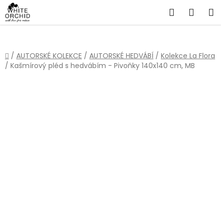
Přejít
Hledat
NÁKU
na
obsah
KOŠÍ
Domů
/
AUTORSKÉ KOLEKCE
/
AUTORSKÉ HEDVÁBÍ
/
Kolekce La Flora
/
Kašmírový pléd s hedvábím - Pivoňky 140x140 cm, MB