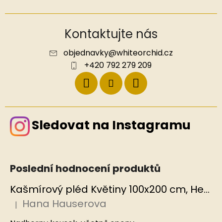
Kontaktujte nás
objednavky
@
whiteorchid.cz
+420 792 279 209
Sledovat na Instagramu
Poslední hodnocení produktů
Kašmírový pléd Květiny 100x200 cm, Hedvábný svět
Hana Hauserova
|
Hodnocení produktu je 5 z 5 hvězdiček.