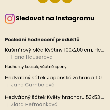
Sledovat na Instagramu
Poslední hodnocení produktů
Kašmírový pléd Květiny 100x200 cm, Hedvábný svět
Hana Hauserova
|
Hodnocení produktu je 5 z 5 hvězdiček.
Nadherny kousek, včetně spony.
Hedvábný šátek Japonská zahrada 110x110 cm v dárkovém balení, HEDVÁBNÝ SVĚT
Jana Cambelová
|
Hodnocení produktu je 5 z 5 hvězdiček.
Hedvábný šátek Květy hrachoru 53x53 cm v dárkovém balení, HEDVÁBNÝ SVĚT
Zlata Heřmánková
|
Hodnocení produktu je 5 z 5 hvězdiček.