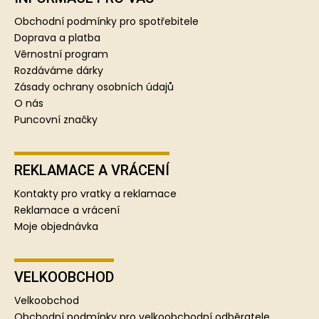
p
a
Obchodní podmínky pro spotřebitele
t
Doprava a platba
í
Věrnostní program
Rozdáváme dárky
Zásady ochrany osobních údajů
O nás
Puncovní značky
REKLAMACE A VRÁCENÍ
Kontakty pro vratky a reklamace
Reklamace a vrácení
Moje objednávka
VELKOOBCHOD
Velkoobchod
Obchodní podmínky pro velkoobchodní odběratele