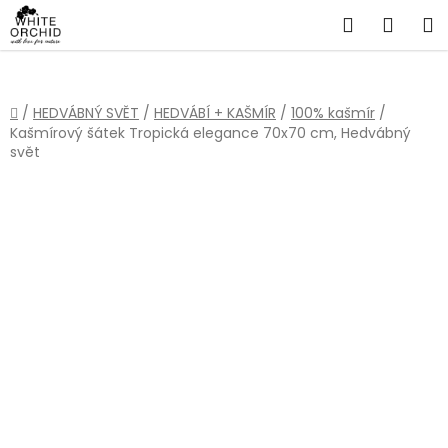
Přejít
Hledat
NÁKU
na
obsah
KOŠÍ
Domů
/
HEDVÁBNÝ SVĚT
/
HEDVÁBÍ + KAŠMÍR
/
100% kašmír
/
Kašmírový šátek Tropická elegance 70x70 cm, Hedvábný
svět