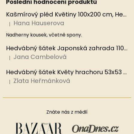
Poslední hodnocení produktů
Kašmírový pléd Květiny 100x200 cm, Hedvábný svět
Hana Hauserova
|
Hodnocení produktu je 5 z 5 hvězdiček.
Nadherny kousek, včetně spony.
Hedvábný šátek Japonská zahrada 110x110 cm v dárkovém balení, HEDVÁBNÝ SVĚT
Jana Cambelová
|
Hodnocení produktu je 5 z 5 hvězdiček.
Hedvábný šátek Květy hrachoru 53x53 cm v dárkovém balení, HEDVÁBNÝ SVĚT
Zlata Heřmánková
|
Hodnocení produktu je 5 z 5 hvězdiček.
Znáte nás z médií