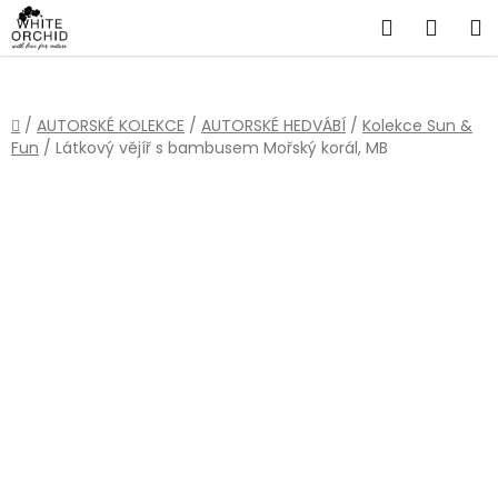
Přejít
Hledat
NÁKU
na
obsah
KOŠÍ
Domů
/
AUTORSKÉ KOLEKCE
/
AUTORSKÉ HEDVÁBÍ
/
Kolekce Sun &
Fun
/
Látkový vějíř s bambusem Mořský korál, MB