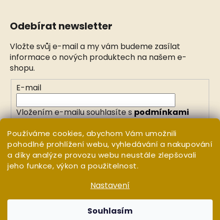
Odebírat newsletter
Vložte svůj e-mail a my vám budeme zasílat
informace o nových produktech na našem e-
shopu.
E-mail
Vložením e-mailu souhlasíte s
podmínkami
ochrany osobních údajů
Používáme cookies, abychom Vám umožnili
pohodlné prohlížení webu, vyhledávání a nakupování
PŘIHLÁSIT SE
a díky analýze provozu webu neustále zlepšovali
jeho funkce, výkon a použitelnost.
Nastavení
Vytvořil Shoptet
Copyright 2026
WHITE ORCHID
. Všechna práva
Souhlasím
vyhrazena.