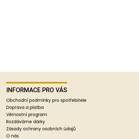
Z
á
p
INFORMACE PRO VÁS
a
Obchodní podmínky pro spotřebitele
t
Doprava a platba
í
Věrnostní program
Rozdáváme dárky
Zásady ochrany osobních údajů
O nás