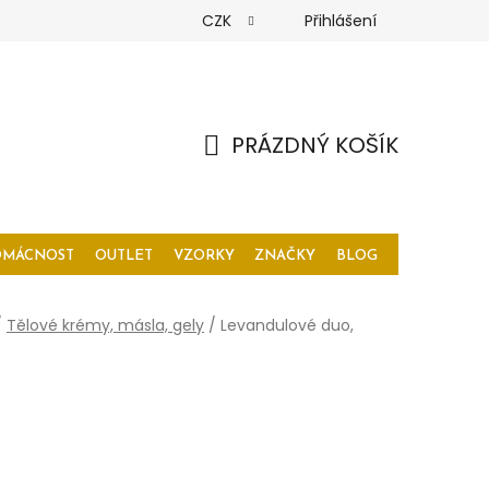
CZK
Přihlášení
PRÁZDNÝ KOŠÍK
NÁKUPNÍ
KOŠÍK
OMÁCNOST
OUTLET
VZORKY
ZNAČKY
BLOG
/
Tělové krémy, másla, gely
/
Levandulové duo,